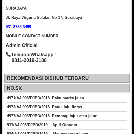
SURABAYA
Jl. Raya Wiguna Selatan No 17, Surabaya
031 8785 3499
MOBILE CONTACT NUMBER
Admin Official
Telepon/Whatsapp :
0811-2019-3188
REKOMENDASI DISHUB TERBARU
NO.SK
4971/AJ.003/DJPD/2018 Paku marka jalan
4972/AJ.003/DJPD/2018 Patok lalu lintas
4973/AJ.003/DJPD/2018
Pembagi lajur atau jalur
933/AJ.003/DJPD/2019 Apiil Otonom
934/AJ.003/DJPD/2019 Alat penerang jalan