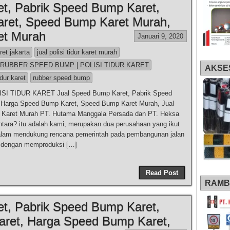
t, Pabrik Speed Bump Karet,
ret, Speed Bump Karet Murah,
et Murah
Januari 9, 2020
aret jakarta
jual polisi tidur karet murah
 RUBBER SPEED BUMP | POLISI TIDUR KARET
AKSE
idur karet
rubber speed bump
I TIDUR KARET Jual Speed Bump Karet, Pabrik Speed
 Harga Speed Bump Karet, Speed Bump Karet Murah, Jual
Karet Murah PT. Hutama Manggala Persada dan PT. Heksa
ntara? itu adalah kami, merupakan dua perusahaan yang ikut
dalam mendukung rencana pemerintah pada pembangunan jalan
. dengan memproduksi […]
Read Post
RAMB
t, Pabrik Speed Bump Karet,
aret, Harga Speed Bump Karet,