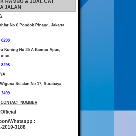
IK RAMBU & JUAL CAT
A JALAN
A
shfar No 6 Pondok Pinang, Jakarta
 8298
bu Kuning No 35 A Bambu Apus,
Timur
 8298
YA
 Wiguna Selatan No 17, Surabaya
 3499
 CONTACT NUMBER
fficial
pon/Whatsapp :
2019-3188