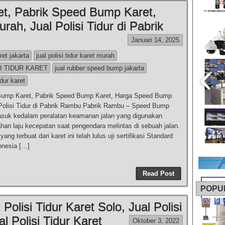
t, Pabrik Speed Bump Karet,
h, Jual Polisi Tidur di Pabrik
Januari 14, 2025
aret jakarta
jual polisi tidur karet murah
I TIDUR KARET
jual rubber speed bump jakarta
idur karet
Bump Karet, Pabrik Speed Bump Karet, Harga Speed Bump
Polisi Tidur di Pabrik Rambu Pabrik Rambu – Speed Bump
suk kedalam peralatan keamanan jalan yang digunakan
han laju kecepatan saat pengendara melintas di sebuah jalan.
ng terbuat dari karet ini telah lulus uji sertifikasi Standard
onesia […]
Read Post
POPU
 Polisi Tidur Karet Solo, Jual Polisi
l Polisi Tidur Karet
Oktober 3, 2022