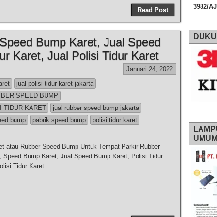
3982/A
Read Post
DUKU
Speed Bump Karet, Jual Speed
r Karet, Jual Polisi Tidur Karet
Januari 24, 2022
aret
jual polisi tidur karet jakarta
BBER SPEED BUMP
I TIDUR KARET
jual rubber speed bump jakarta
peed bump
pabrik speed bump
polisi tidur karet
LAMP
UMU
ret atau Rubber Speed Bump Untuk Tempat Parkir Rubber
 Speed Bump Karet, Jual Speed Bump Karet, Polisi Tidur
olisi Tidur Karet