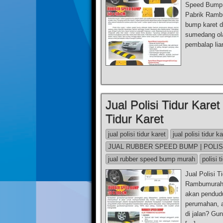
Speed Bump 
Pabrik Ramb
bump karet di
sumedang ola
pembalap liar
Jual Polisi Tidur Karet 
Tidur Karet
jual polisi tidur karet
jual polisi tidur k
JUAL RUBBER SPEED BUMP | POLIS
jual rubber speed bump murah
polisi t
Jual Polisi T
Rambumurah.c
akan pendudu
perumahan, a
di jalan? Gun