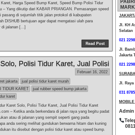
PABR
Karet, Harga Speed Bump Karet, Speed Bump Polisi Tidur
MARK
u – Yang dikutip dari KABAR PRIANGAN. Pemasangan speed
 pasang di sejumlah titik jalan protokol di kabupaten
JAKART
h DISHUB bertujuan agar dapat mengatasi ulah para
Jl. KH A
 di jalanan […]
Selatan
021 2298
Read Post
Jl. Bam
Jakarta 
Solo, Polisi Tidur Karet, Jual Polisi
021 2298
Februari 16, 2022
SURABA
aret jakarta
jual polisi tidur karet murah
Jl. Raya
I TIDUR KARET
jual rubber speed bump jakarta
031 8785
idur karet
MOBILE
idur Karet Solo, Polisi Tidur Karet, Jual Polisi Tidur Karet
Admin O
om – Ketika anda berkendara di jalan raya yang begitu padat
kan atau di jalanan yang sempit seperti gang pada
Tele
pa anda sering melihat gundukan berwarna hitam dan kuning
0811-
dukan itu disebut dengan polisi tidur karet atau speed bump.