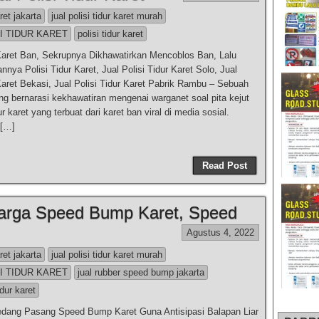
aret jakarta
jual polisi tidur karet murah
I TIDUR KARET
polisi tidur karet
 Karet Ban, Sekrupnya Dikhawatirkan Mencoblos Ban, Lalu
nya Polisi Tidur Karet, Jual Polisi Tidur Karet Solo, Jual
 Karet Bekasi, Jual Polisi Tidur Karet Pabrik Rambu – Sebuah
g bernarasi kekhawatiran mengenai warganet soal pita kejut
dur karet yang terbuat dari karet ban viral di media sosial.
 […]
Read Post
arga Speed Bump Karet, Speed
Agustus 4, 2022
aret jakarta
jual polisi tidur karet murah
I TIDUR KARET
jual rubber speed bump jakarta
idur karet
dang Pasang Speed Bump Karet Guna Antisipasi Balapan Liar