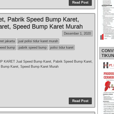
Read Post
t, Pabrik Speed Bump Karet,
ret, Speed Bump Karet Murah
Desember 1, 2020
aret jakarta
jual polisi tidur karet murah
speed bump
pabrik speed bump
polisi tidur karet
CONV
TIKU
KARET Jual Speed Bump Karet, Pabrik Speed Bump Karet,
 Bump Karet, Speed Bump Karet Murah
Read Post