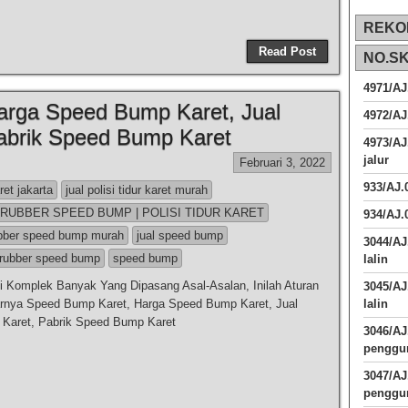
REKO
Read Post
NO.S
4971/AJ
arga Speed Bump Karet, Jual
4972/AJ
abrik Speed Bump Karet
4973/AJ
jalur
Februari 3, 2022
933/AJ
aret jakarta
jual polisi tidur karet murah
 RUBBER SPEED BUMP | POLISI TIDUR KARET
934/AJ.
ubber speed bump murah
jual speed bump
3044/AJ
rubber speed bump
speed bump
lalin
 di Komplek Banyak Yang Dipasang Asal-Asalan, Inilah Aturan
3045/AJ
rnya Speed Bump Karet, Harga Speed Bump Karet, Jual
lalin
Karet, Pabrik Speed Bump Karet
3046/A
penggun
3047/A
penggun