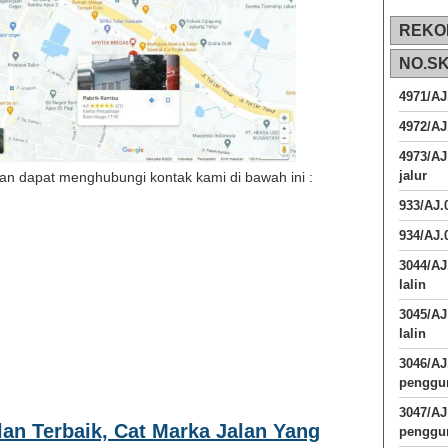
REKO
NO.S
4971/AJ
4972/AJ
4973/AJ
jalur
n dapat menghubungi kontak kami di bawah ini :
933/AJ
934/AJ.
3044/AJ
lalin
3045/AJ
lalin
3046/A
penggun
3047/A
lan Terbaik, Cat Marka Jalan Yang
penggun