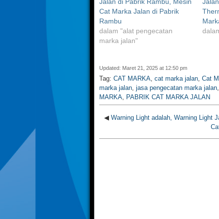
Jalan di Pabrik Rambu, Mesin
Jalan
Cat Marka Jalan di Pabrik
Therm
Rambu
Mark
dalam "alat pengecatan
dalam
marka jalan"
Updated: Maret 21, 2025 at 12:50 pm
Tag:
CAT MARKA
,
cat marka jalan
,
Cat M
marka jalan
,
jasa pengecatan marka jalan
MARKA
,
PABRIK CAT MARKA JALAN
◀
Warning Light adalah, Warning Light J
Ca