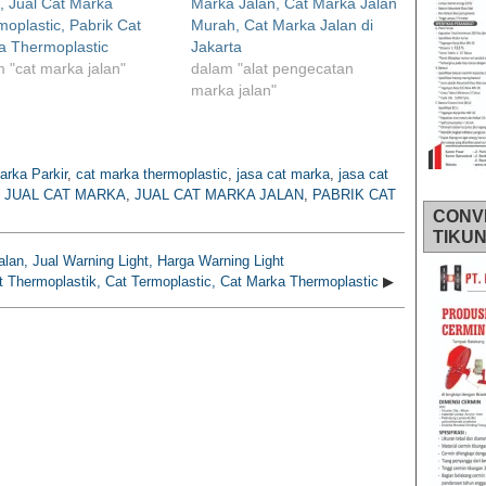
, Jual Cat Marka
Marka Jalan, Cat Marka Jalan
oplastic, Pabrik Cat
Murah, Cat Marka Jalan di
a Thermoplastic
Jakarta
 "cat marka jalan"
dalam "alat pengecatan
marka jalan"
arka Parkir
,
cat marka thermoplastic
,
jasa cat marka
,
jasa cat
,
JUAL CAT MARKA
,
JUAL CAT MARKA JALAN
,
PABRIK CAT
CONV
TIKU
alan, Jual Warning Light, Harga Warning Light
t Thermoplastik, Cat Termoplastic, Cat Marka Thermoplastic
▶