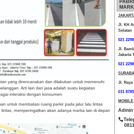
PABR
MARK
JAKART
Jl. KH A
Selatan
021 2298
Jl. Bam
Jakarta 
021 2298
SURABA
atan yang direncanakan dan dilakukan untuk memenuhi
Jl. Raya
langgan. Arti lain dari jasa adalah suatu kegiatan
031 8785
agai interaksi dengan konsumen.
MOBILE
an untuk membatasi ruang parkir pada jalur lalu lintas
Admin O
 lintas, memperingatkan akan adanya marka lain di depan
Tele
0811-