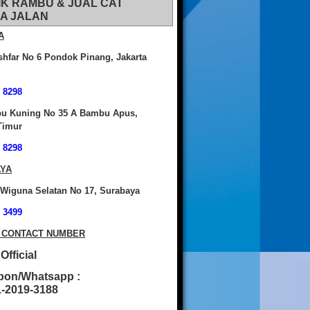
IK RAMBU & JUAL CAT
A JALAN
A
shfar No 6 Pondok Pinang, Jakarta
 8298
bu Kuning No 35 A Bambu Apus,
Timur
 8298
YA
 Wiguna Selatan No 17, Surabaya
 3499
 CONTACT NUMBER
fficial
pon/Whatsapp :
2019-3188