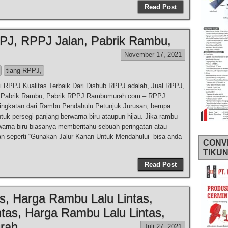
Read Post
PJ, RPPJ Jalan, Pabrik Rambu,
November 17, 2021
tiang RPPJ,
 RPPJ Kualitas Terbaik Dari Dishub RPPJ adalah, Jual RPPJ,
 Pabrik Rambu, Pabrik RPPJ Rambumurah.com – RPPJ
ngkatan dari Rambu Pendahulu Petunjuk Jurusan, berupa
tuk persegi panjang berwarna biru ataupun hijau. Jika rambu
warna biru biasanya memberitahu sebuah peringatan atau
n seperti “Gunakan Jalur Kanan Untuk Mendahului” bisa anda
CONV
TIKU
Read Post
s, Harga Rambu Lalu Lintas,
tas, Harga Rambu Lalu Lintas,
rah
Juli 27, 2021