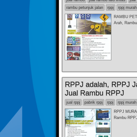
rambu petunjuk jalan
rppj
rppj murah
RAMBU PETU
Arah, Rambu
RPPJ adalah, RPPJ J
Jual Rambu RPPJ
jual rppj
pabrik rppj
rppj
rppj murah
RPPJ MURAH 
Rambu RPP