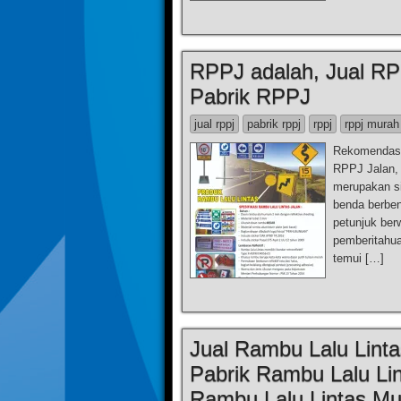
RPPJ adalah, Jual RP
Pabrik RPPJ
jual rppj
pabrik rppj
rppj
rppj murah
Rekomendasi
RPPJ Jalan,
merupakan si
benda berben
petunjuk ber
pemberitahua
temui […]
Jual Rambu Lalu Linta
Pabrik Rambu Lalu Lin
Rambu Lalu Lintas Mu