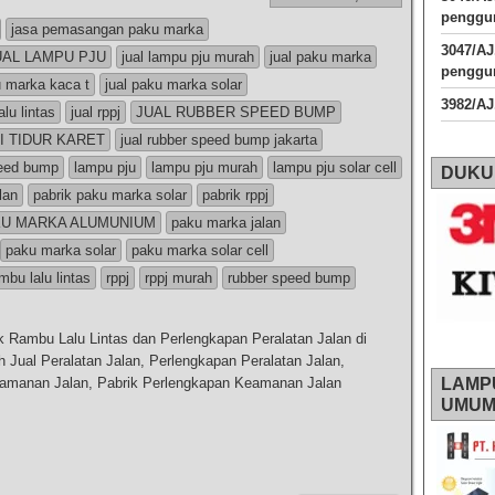
penggun
jasa pemasangan paku marka
3047/A
UAL LAMPU PJU
jual lampu pju murah
jual paku marka
penggun
u marka kaca t
jual paku marka solar
3982/A
alu lintas
jual rppj
JUAL RUBBER SPEED BUMP
I TIDUR KARET
jual rubber speed bump jakarta
peed bump
lampu pju
lampu pju murah
lampu pju solar cell
DUKU
lan
pabrik paku marka solar
pabrik rppj
U MARKA ALUMUNIUM
paku marka jalan
paku marka solar
paku marka solar cell
mbu lalu lintas
rppj
rppj murah
rubber speed bump
k Rambu Lalu Lintas dan Perlengkapan Peralatan Jalan di
Jual Peralatan Jalan, Perlengkapan Peralatan Jalan,
eamanan Jalan, Pabrik Perlengkapan Keamanan Jalan
LAMP
UMU