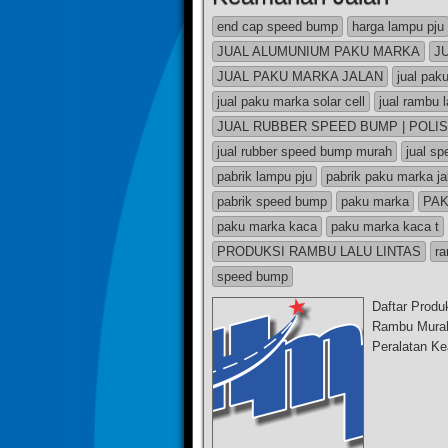
end cap speed bump
harga lampu pju
JUAL ALUMUNIUM PAKU MARKA
J
JUAL PAKU MARKA JALAN
jual pak
jual paku marka solar cell
jual rambu l
JUAL RUBBER SPEED BUMP | POLIS
jual rubber speed bump murah
jual s
pabrik lampu pju
pabrik paku marka ja
pabrik speed bump
paku marka
PAK
paku marka kaca
paku marka kaca t
PRODUKSI RAMBU LALU LINTAS
ra
speed bump
Daftar Produ
Rambu Murah 
Peralatan K