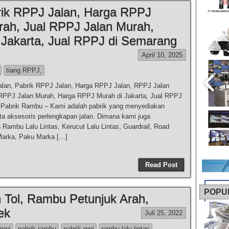
rik RPPJ Jalan, Harga RPPJ
rah, Jual RPPJ Jalan Murah,
Jakarta, Jual RPPJ di Semarang
April 10, 2025
tiang RPPJ,
alan, Pabrik RPPJ Jalan, Harga RPPJ Jalan, RPPJ Jalan
 RPPJ Jalan Murah, Harga RPPJ Murah di Jakarta, Jual RPPJ
 Pabrik Rambu – Kami adalah pabrik yang menyediakan
rta aksesoris perlengkapan jalan. Dimana kami juga
Rambu Lalu Lintas, Kerucut Lalu Lintas, Guardrail, Road
 Marka, Paku Marka […]
Read Post
POPU
 Tol, Rambu Petunjuk Arah,
ek
Juli 25, 2022
 rppj
pabrik rambu
pabrik rppj
rambu lalu lintas