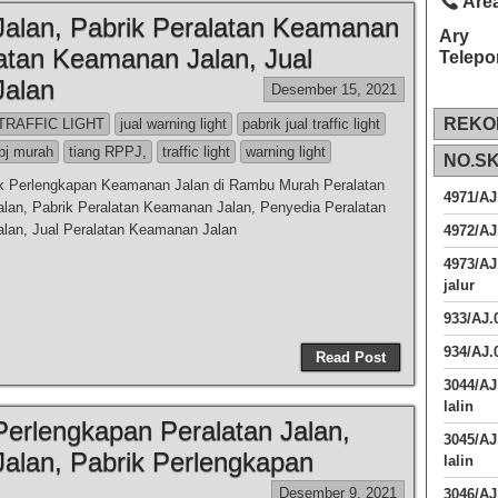
Area
alan, Pabrik Peralatan Keamanan
Ary
latan Keamanan Jalan, Jual
Telepo
Jalan
Desember 15, 2021
REKO
TRAFFIC LIGHT
jual warning light
pabrik jual traffic light
pj murah
tiang RPPJ,
traffic light
warning light
NO.S
uk Perlengkapan Keamanan Jalan di Rambu Murah Peralatan
4971/AJ
an, Pabrik Peralatan Keamanan Jalan, Penyedia Peralatan
lan, Jual Peralatan Keamanan Jalan
4972/AJ
4973/AJ
jalur
933/AJ
934/AJ.
Read Post
3044/AJ
lalin
 Perlengkapan Peralatan Jalan,
3045/AJ
alan, Pabrik Perlengkapan
lalin
Desember 9, 2021
3046/A