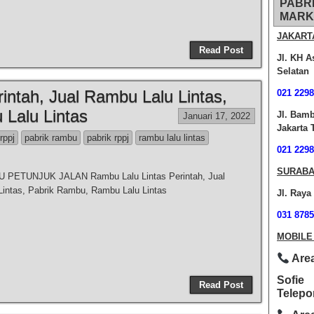
PABR
MARK
JAKART
Read Post
Jl. KH A
Selatan
intah, Jual Rambu Lalu Lintas,
021 2298
Lalu Lintas
Jl. Bam
Januari 17, 2022
Jakarta 
 rppj
pabrik rambu
pabrik rppj
rambu lalu lintas
021 2298
SURABA
PETUNJUK JALAN Rambu Lalu Lintas Perintah, Jual
intas, Pabrik Rambu, Rambu Lalu Lintas
Jl. Raya
031 8785
MOBILE
Area
Sofie
Read Post
Telepo