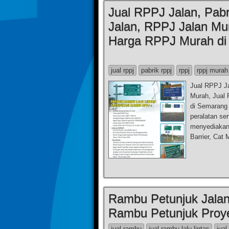
Jual RPPJ Jalan, Pab
Jalan, RPPJ Jalan Mu
Harga RPPJ Murah di 
jual rppj
pabrik rppj
rppj
rppj murah
Jual RPPJ J
Murah, Jual
di Semarang
peralatan se
menyediakan 
Barrier, Cat
Rambu Petunjuk Jalan
Rambu Petunjuk Proy
jual rambu
jual rambu lalu lintas
jual