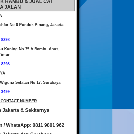
IK RAMBU & JUAL CAT
A JALAN
A
shfar No 6 Pondok Pinang, Jakarta
 8298
bu Kuning No 35 A Bambu Apus,
Timur
 8298
YA
 Wiguna Selatan No 17, Surabaya
 3499
 CONTACT NUMBER
 Jakarta & Sekitarnya
n / WhatsApp: 0811 9801 962