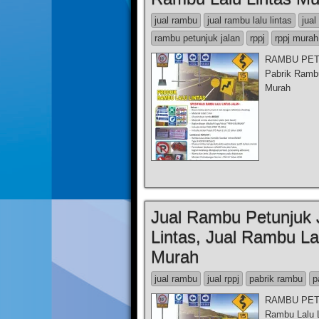
jual rambu
jual rambu lalu lintas
jual
rambu petunjuk jalan
rppj
rppj murah
RAMBU PETUN
Pabrik Rambu
Murah
Jual Rambu Petunjuk 
Lintas, Jual Rambu La
Murah
jual rambu
jual rppj
pabrik rambu
p
RAMBU PETU
Rambu Lalu L