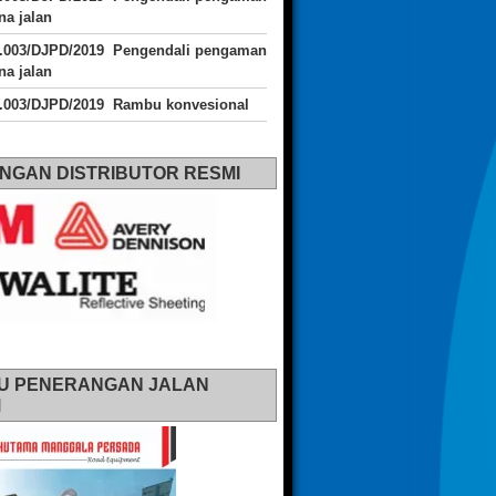
a jalan
J.003/DJPD/2019 Pengendali pengaman
a jalan
J.003/DJPD/2019 Rambu konvesional
NGAN DISTRIBUTOR RESMI
U PENERANGAN JALAN
M